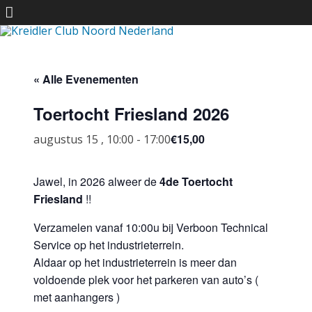
Ga
direct
naar
de
« Alle Evenementen
inhoud
Toertocht Friesland 2026
€15,00
augustus 15 , 10:00
-
17:00
Jawel, in 2026 alweer de
4de
Toertocht
Friesland
!!
Verzamelen vanaf 10:00u bij Verboon Technical
Service op het industrieterrein.
Aldaar op het industrieterrein is meer dan
voldoende plek voor het parkeren van auto’s (
met aanhangers )